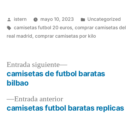
Publicado
Publicado
istern
mayo 10, 2023
Uncategorized
por
Etiquetas:
en
camisetas futbol 20 euros
,
comprar camisetas del
real madrid
,
comprar camisetas por kilo
Entrada
Entrada siguiente
siguiente:
camisetas de futbol baratas
Navegación
bilbao
de
Entrada
Entrada anterior
entradas
anterior:
camisetas futbol baratas replicas