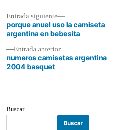
Entrada
Entrada siguiente
siguiente:
porque anuel uso la camiseta
Navegación
argentina en bebesita
de
Entrada
Entrada anterior
entradas
anterior:
numeros camisetas argentina
2004 basquet
Buscar
Buscar