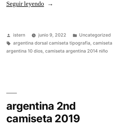
«argentina
Seguir leyendo
camiseta
diseños»
Publicado
Publicado
istern
junio 9, 2022
Uncategorized
por
Etiquetas:
en
argentina dorsal camiseta tipografia
,
camiseta
argentina 10 dios
,
camiseta argentina 2014 niño
argentina 2nd
camiseta 2019