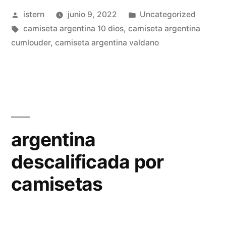
Publicado
Publicado
istern
junio 9, 2022
Uncategorized
2019»
por
Etiquetas:
en
camiseta argentina 10 dios
,
camiseta argentina
cumlouder
,
camiseta argentina valdano
argentina
descalificada por
camisetas