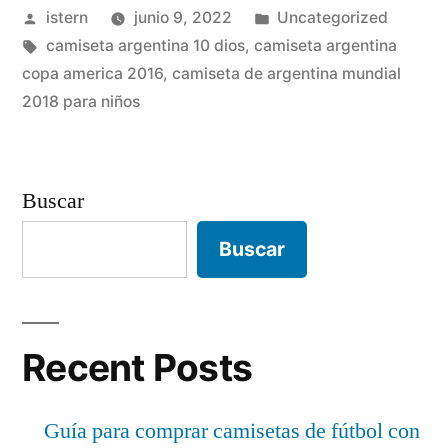
Publicado
Publicado
istern
junio 9, 2022
Uncategorized
camisetas»
por
Etiquetas:
en
camiseta argentina 10 dios
,
camiseta argentina
copa america 2016
,
camiseta de argentina mundial
2018 para niños
Buscar
Buscar
Recent Posts
Guía para comprar camisetas de fútbol con