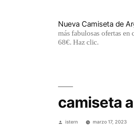
Saltar
al
Nueva Camiseta de Ar
contenido
más fabulosas ofertas en 
68€. Haz clic.
camiseta a
Publicado
istern
marzo 17, 2023
por