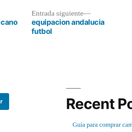
a
Entrada
Entrada siguiente
r:
siguiente:
icano
equipacion andalucia
futbol
Recent P
r
Guía para comprar cami