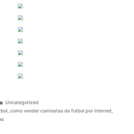
Publicado
Uncategorized
en
tbol
,
como vender camisetas de futbol por internet
,
as