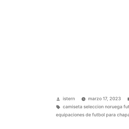
Publicado
istern
marzo 17, 2023
por
Etiquetas:
camiseta seleccion noruega fu
equipaciones de futbol para chap