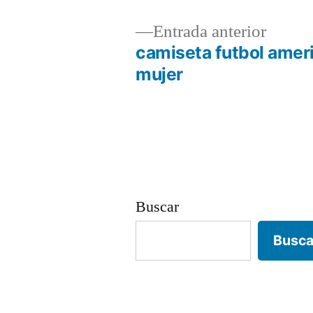
Entrad
Entrada anterior
anterio
camiseta futbol amer
Navegación
mujer
de
entradas
Buscar
Busca