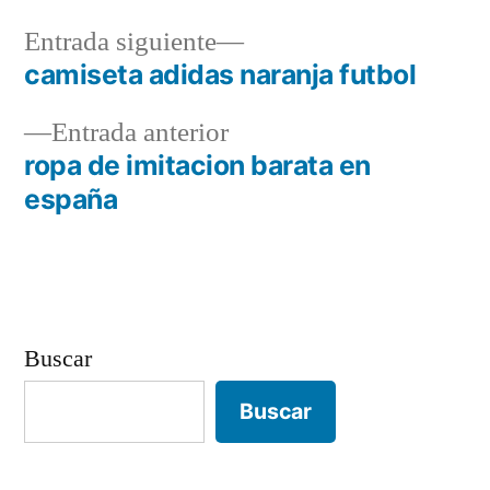
Entrada
Entrada siguiente
siguiente:
camiseta adidas naranja futbol
Navegación
Entrada
Entrada anterior
de
anterior:
ropa de imitacion barata en
entradas
españa
Buscar
Buscar