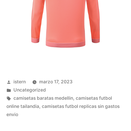
Publicado
istern
marzo 17, 2023
por
Publicado
Uncategorized
en
Etiquetas:
camisetas baratas medellin
,
camisetas futbol
online tailandia
,
camisetas futbol replicas sin gastos
envio