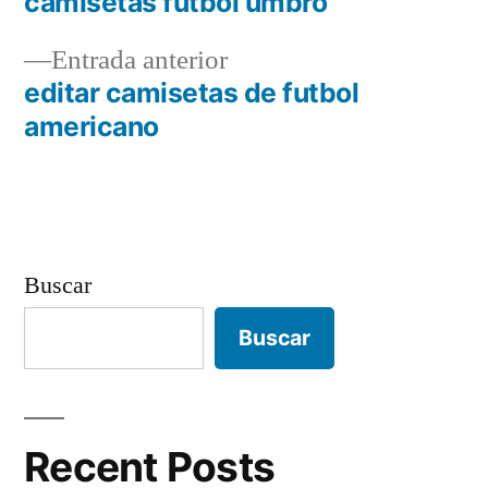
siguiente:
camisetas futbol umbro
Navegación
Entrada
Entrada anterior
de
anterior:
editar camisetas de futbol
entradas
americano
Buscar
Buscar
Recent Posts