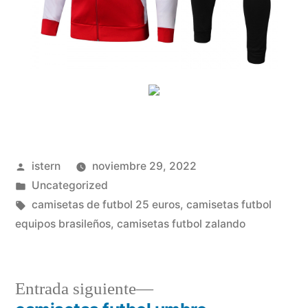
Publicado
istern
noviembre 29, 2022
por
Publicado
Uncategorized
en
Etiquetas:
camisetas de futbol 25 euros
,
camisetas futbol
equipos brasileños
,
camisetas futbol zalando
Entrada
Entrada siguiente