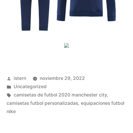
Publicado
istern
noviembre 29, 2022
por
Publicado
Uncategorized
en
Etiquetas:
camisetas de futbol 2020 manchester city
,
camisetas futbol personalizadas
,
equipaciones futbol
nike