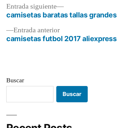
Entrada
Entrada siguiente
siguiente:
camisetas baratas tallas grandes
Navegación
Entrada
Entrada anterior
de
anterior:
camisetas futbol 2017 aliexpress
entradas
Buscar
Buscar
Recent Posts