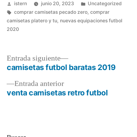
Publicado
Publicado
istern
junio 20, 2023
Uncategorized
por
Etiquetas:
en
comprar camisetas pecado zero
,
comprar
camisetas platero y tu
,
nuevas equipaciones futbol
2020
Entrada
Entrada siguiente
siguiente:
camisetas futbol baratas 2019
Navegación
Entrada
Entrada anterior
de
anterior:
venta camisetas retro futbol
entradas