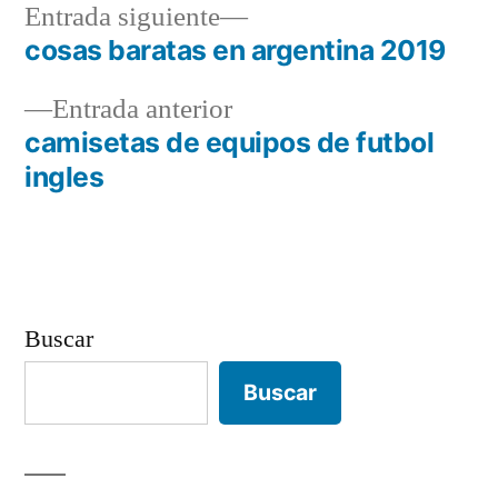
Entrada
Entrada siguiente
siguiente:
cosas baratas en argentina 2019
Navegación
Entrada
Entrada anterior
de
anterior:
camisetas de equipos de futbol
entradas
ingles
Buscar
Buscar