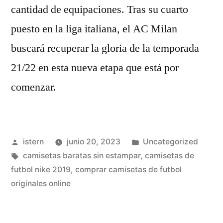
cantidad de equipaciones. Tras su cuarto
puesto en la liga italiana, el AC Milan
buscará recuperar la gloria de la temporada
21/22 en esta nueva etapa que está por
comenzar.
Publicado
Publicado
istern
junio 20, 2023
Uncategorized
por
Etiquetas:
en
camisetas baratas sin estampar
,
camisetas de
futbol nike 2019
,
comprar camisetas de futbol
originales online