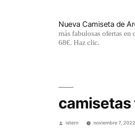
Saltar
al
Nueva Camiseta de Ar
contenido
más fabulosas ofertas en 
68€. Haz clic.
camisetas 
Publicado
istern
noviembre 7, 202
por