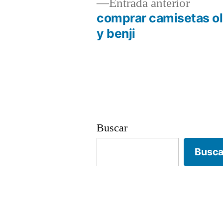
Entrad
Entrada anterior
anterio
comprar camisetas ol
Navegación
y benji
de
entradas
Buscar
Busca