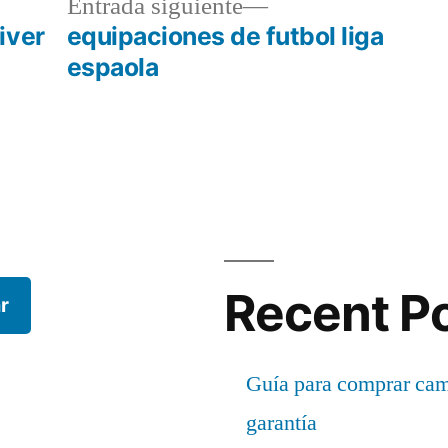
a
Entrada
Entrada siguiente
r:
siguiente:
iver
equipaciones de futbol liga
espaola
Recent P
r
Guía para comprar cami
garantía