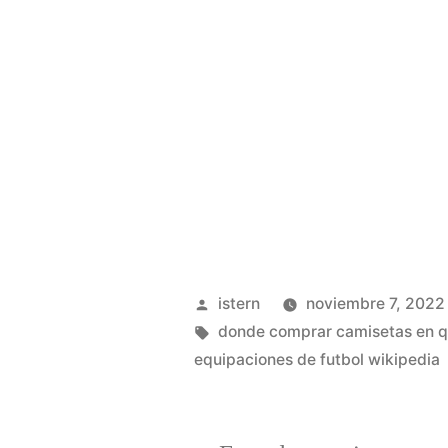
Publicado
istern
noviembre 7, 2022
por
Etiquetas:
donde comprar camisetas en q
equipaciones de futbol wikipedia