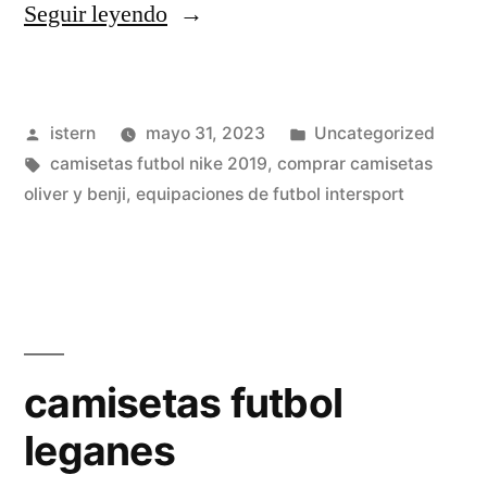
«donde
Seguir leyendo
puedo
comprar
Publicado
Publicado
istern
mayo 31, 2023
Uncategorized
camisetas
por
Etiquetas:
en
camisetas futbol nike 2019
,
comprar camisetas
de
oliver y benji
,
equipaciones de futbol intersport
futbol»
camisetas futbol
leganes