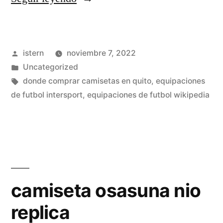
futbol
leganes»
Publicado
istern
noviembre 7, 2022
por
Publicado
Uncategorized
en
Etiquetas:
donde comprar camisetas en quito
,
equipaciones
de futbol intersport
,
equipaciones de futbol wikipedia
camiseta osasuna nio
replica