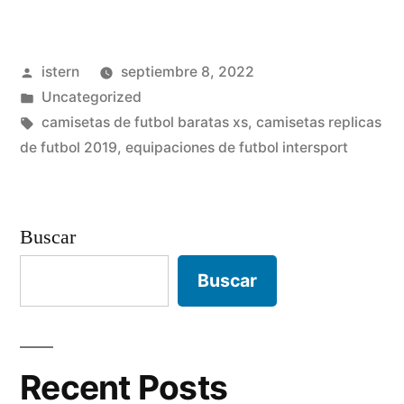
osasuna
nio
Publicado
istern
septiembre 8, 2022
replica»
por
Publicado
Uncategorized
en
Etiquetas:
camisetas de futbol baratas xs
,
camisetas replicas
de futbol 2019
,
equipaciones de futbol intersport
Buscar
Buscar
Recent Posts