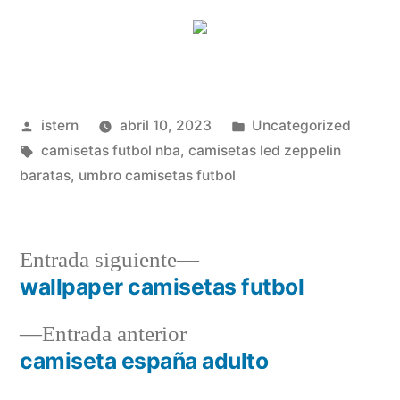
Publicado
Publicado
istern
abril 10, 2023
Uncategorized
por
Etiquetas:
en
camisetas futbol nba
,
camisetas led zeppelin
baratas
,
umbro camisetas futbol
Entrada
Entrada siguiente
siguiente:
wallpaper camisetas futbol
Navegación
Entrada
Entrada anterior
de
anterior:
camiseta españa adulto
entradas