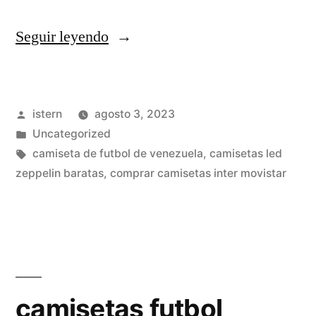
«museo
Seguir leyendo
de
camisetas
Publicado
istern
agosto 3, 2023
de
por
Publicado
Uncategorized
futbol»
en
Etiquetas:
camiseta de futbol de venezuela
,
camisetas led
zeppelin baratas
,
comprar camisetas inter movistar
camisetas futbol