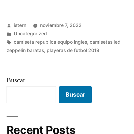
de
futbol
Publicado
istern
noviembre 7, 2022
importadas
por
Publicado
Uncategorized
de
en
Etiquetas:
camiseta republica equipo ingles
,
camisetas led
tailandia»
zeppelin baratas
,
playeras de futbol 2019
Buscar
Buscar
Recent Posts