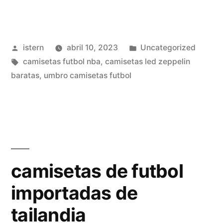
futbol
under
Publicado
Publicado
istern
abril 10, 2023
Uncategorized
armour»
por
Etiquetas:
en
camisetas futbol nba
,
camisetas led zeppelin
baratas
,
umbro camisetas futbol
camisetas de futbol
importadas de
tailandia