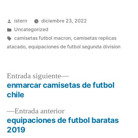
Publicado
istern
diciembre 23, 2022
por
Publicado
Uncategorized
en
Etiquetas:
camisetas futbol macron
,
camisetas replicas
atacado
,
equipaciones de futbol segunda division
Entrada
Entrada siguiente
siguiente:
enmarcar camisetas de futbol
Navegación
chile
de
Entrada
Entrada anterior
entradas
anterior:
equipaciones de futbol baratas
2019