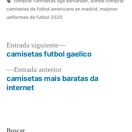
en
Etiquetas:
comprar camisetas liga santander
,
donde comprar
camisetas de futbol americano en madrid
,
mejores
uniformes de futbol 2020
Entrada
Entrada siguiente
siguiente:
camisetas futbol gaelico
Navegación
Entrada
Entrada anterior
de
anterior:
camisetas mais baratas da
entradas
internet
Buscar