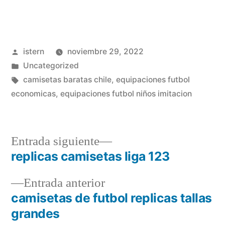
Publicado
istern
noviembre 29, 2022
por
Publicado
Uncategorized
en
Etiquetas:
camisetas baratas chile
,
equipaciones futbol
economicas
,
equipaciones futbol niños imitacion
Entrada
Entrada siguiente
siguiente:
replicas camisetas liga 123
Navegación
Entrada
Entrada anterior
de
anterior:
camisetas de futbol replicas tallas
entradas
grandes