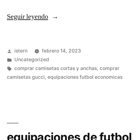
«equipaciones
Seguir leyendo
de
futbol
Publicado
istern
febrero 14, 2023
granada»
por
Publicado
Uncategorized
en
Etiquetas:
comprar camisetas cortas y anchas
,
comprar
camisetas gucci
,
equipaciones futbol economicas
equipaciones de futbol