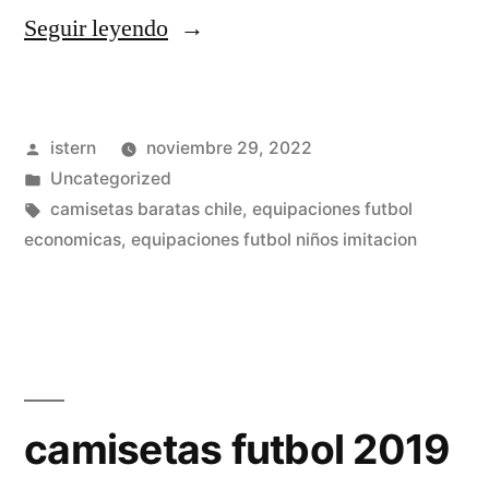
«equipaciones
Seguir leyendo
de
futbol
Publicado
istern
noviembre 29, 2022
sala»
por
Publicado
Uncategorized
en
Etiquetas:
camisetas baratas chile
,
equipaciones futbol
economicas
,
equipaciones futbol niños imitacion
camisetas futbol 2019