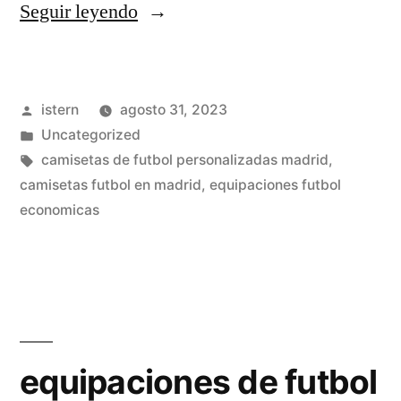
«pagina
Seguir leyendo
camisetas
futbol
Publicado
istern
agosto 31, 2023
baratas»
por
Publicado
Uncategorized
en
Etiquetas:
camisetas de futbol personalizadas madrid
,
camisetas futbol en madrid
,
equipaciones futbol
economicas
equipaciones de futbol