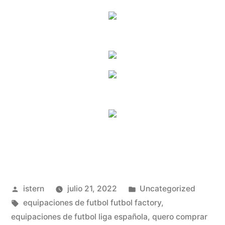
Publicado
Publicado
istern
julio 21, 2022
Uncategorized
por
Etiquetas:
en
equipaciones de futbol futbol factory
,
equipaciones de futbol liga española
,
quero comprar