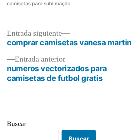
camisetas para sublimação
Entrada
Entrada siguiente
siguiente:
comprar camisetas vanesa martin
Navegación
Entrada
Entrada anterior
de
anterior:
numeros vectorizados para
entradas
camisetas de futbol gratis
Buscar
Buscar