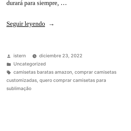
durará para siempre, …
«donde
Seguir leyendo
puedo
comprar
Publicado
istern
diciembre 23, 2022
camisetas
por
Publicado
Uncategorized
de
en
Etiquetas:
camisetas baratas amazon
,
comprar camisetas
futbol»
customizadas
,
quero comprar camisetas para
sublimação