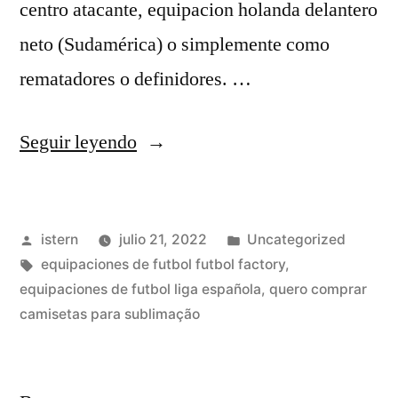
centro atacante, equipacion holanda delantero
neto (Sudamérica) o simplemente como
rematadores o definidores. …
«replicas
Seguir leyendo
de
camisetas
Publicado
Publicado
istern
julio 21, 2022
Uncategorized
polo
por
Etiquetas:
en
equipaciones de futbol futbol factory
,
lacoste»
equipaciones de futbol liga española
,
quero comprar
camisetas para sublimação